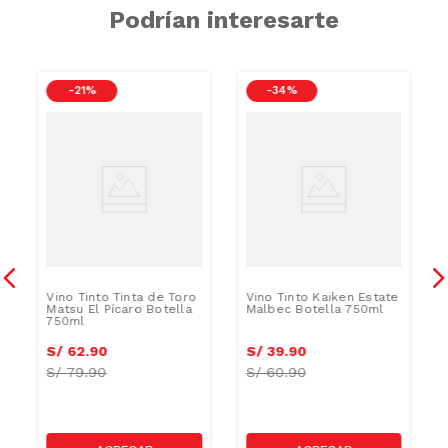
Podrían interesarte
-
21 %
-
34 %
a
Vino Tinto Tinta de Toro
Vino Tinto Kaiken Estate
Matsu El Pícaro Botella
Malbec Botella 750ml
750ml
S/
62
.
90
S/
39
.
90
S/
79.90
S/
60.90