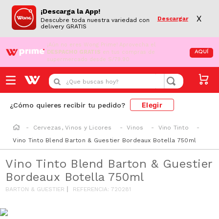
¡Descarga la App!
X
Descargar
Descubre toda nuestra variedad con
delivery GRATIS
¡Aún no eres Wong Prime!
Aprovecha el
DESPACHO GRATIS
en tus compras de
AQUÍ
supermercado desde S/79.90
¿Que buscas hoy?
Elegir
¿Cómo quieres recibir tu pedido?
Cervezas, Vinos y Licores
Vinos
Vino Tinto
Vino Tinto Blend Barton & Guestier Bordeaux Botella 750ml
Vino Tinto Blend Barton & Guestier
Bordeaux Botella 750ml
BARTON & GUESTIER
REFERENCIA
:
720281