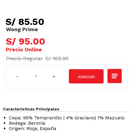
S/
85
.
50
S/
95
.
00
S/
169
.
90
－
＋
Características Principales
Cepa: 95% Tempranillo | 4% Graciano| 1% Mazuelo
Bodega: Beronia
Origen: Rioja, España