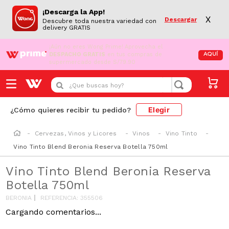
¡Descarga la App!
X
Descargar
Descubre toda nuestra variedad con
delivery GRATIS
¡Aún no eres Wong Prime!
Aprovecha el
DESPACHO GRATIS
en tus compras de
AQUÍ
supermercado desde S/79.90
¿Que buscas hoy?
Elegir
¿Cómo quieres recibir tu pedido?
Cervezas, Vinos y Licores
Vinos
Vino Tinto
Vino Tinto Blend Beronia Reserva Botella 750ml
Vino Tinto Blend Beronia Reserva
Botella 750ml
BERONIA
REFERENCIA
:
355506
Cargando comentarios...