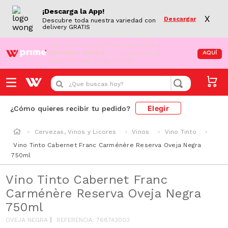
¡Descarga la App!
X
Descargar
Descubre toda nuestra variedad con
delivery GRATIS
¡Aún no eres Wong Prime!
Aprovecha el
DESPACHO GRATIS
en tus compras de
AQUÍ
supermercado desde S/79.90
¿Que buscas hoy?
Elegir
¿Cómo quieres recibir tu pedido?
Cervezas, Vinos y Licores
Vinos
Vino Tinto
Vino Tinto Cabernet Franc Carménère Reserva Oveja Negra
750ml
Vino Tinto Cabernet Franc
Carménère Reserva Oveja Negra
750ml
OVEJA NEGRA
REFERENCIA
:
768743003