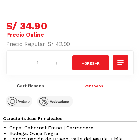
S/
34
.
90
S/
42
.
90
－
＋
Certificados
Ver todos
Características Principales
Cepa: Cabernet Franc | Carmenere
Bodega: Oveja Negra
Denominación de Origen: Valle del Maule, Chile