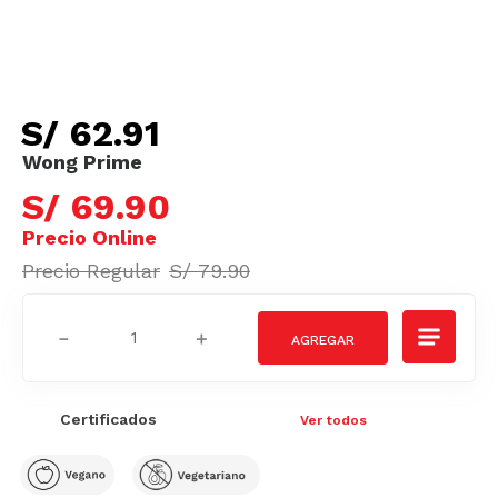
S/
62
.
91
S/
69
.
90
S/
79
.
90
－
＋
Certificados
Ver todos