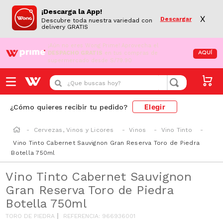
¡Descarga la App!
X
Descargar
Descubre toda nuestra variedad con
delivery GRATIS
¡Aún no eres Wong Prime!
Aprovecha el
DESPACHO GRATIS
en tus compras de
AQUÍ
supermercado desde S/79.90
¿Que buscas hoy?
Elegir
¿Cómo quieres recibir tu pedido?
Cervezas, Vinos y Licores
Vinos
Vino Tinto
Vino Tinto Cabernet Sauvignon Gran Reserva Toro de Piedra
Botella 750ml
Vino Tinto Cabernet Sauvignon
Gran Reserva Toro de Piedra
Botella 750ml
TORO DE PIEDRA
REFERENCIA
:
966936001