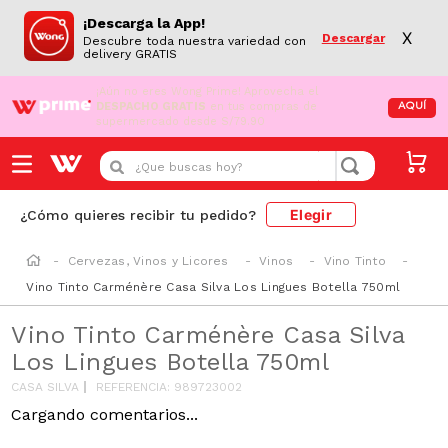
¡Descarga la App!
X
Descargar
Descubre toda nuestra variedad con
delivery GRATIS
¡Aún no eres Wong Prime!
Aprovecha el
DESPACHO GRATIS
en tus compras de
AQUÍ
supermercado desde S/79.90
¿Que buscas hoy?
Elegir
¿Cómo quieres recibir tu pedido?
Cervezas, Vinos y Licores
Vinos
Vino Tinto
Vino Tinto Carménère Casa Silva Los Lingues Botella 750ml
Vino Tinto Carménère Casa Silva
Los Lingues Botella 750ml
CASA SILVA
REFERENCIA
:
989723002
Cargando comentarios...