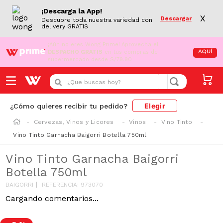
¡Descarga la App!
X
Descargar
Descubre toda nuestra variedad con
delivery GRATIS
¡Aún no eres Wong Prime!
Aprovecha el
DESPACHO GRATIS
en tus compras de
AQUÍ
supermercado desde S/79.90
¿Que buscas hoy?
Elegir
¿Cómo quieres recibir tu pedido?
Cervezas, Vinos y Licores
Vinos
Vino Tinto
Vino Tinto Garnacha Baigorri Botella 750ml
Vino Tinto Garnacha Baigorri
Botella 750ml
BAIGORRI
REFERENCIA
:
973070
Cargando comentarios...