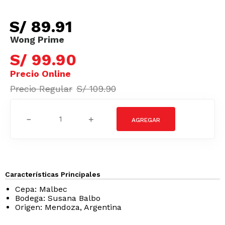
S/
89
.
91
S/
99
.
90
S/
109
.
90
－
＋
Características Principales
Cepa: Malbec
Bodega: Susana Balbo
Origen: Mendoza, Argentina