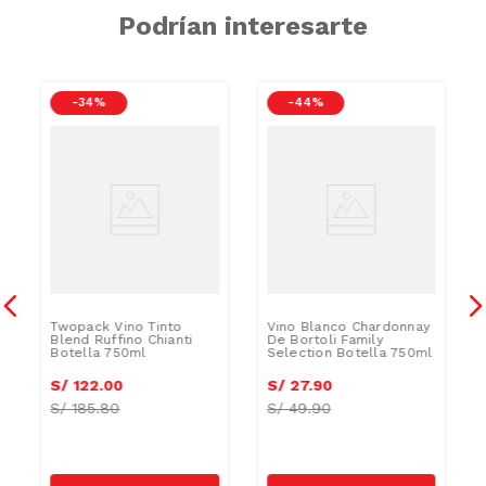
Podrían interesarte
-
34 %
-
44 %
Twopack Vino Tinto
Vino Blanco Chardonnay
Blend Ruffino Chianti
De Bortoli Family
Botella 750ml
Selection Botella 750ml
S/
122
.
00
S/
27
.
90
S/
185.80
S/
49.90