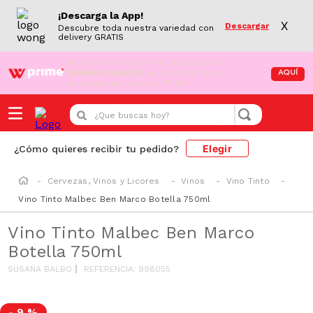
¡Descarga la App!
X
Descargar
Descubre toda nuestra variedad con
delivery GRATIS
¡Aún no eres Wong Prime!
Aprovecha el
DESPACHO GRATIS
en tus compras de
AQUÍ
supermercado desde S/79.90
¿Que buscas hoy?
Elegir
¿Cómo quieres recibir tu pedido?
Cervezas, Vinos y Licores
Vinos
Vino Tinto
Vino Tinto Malbec Ben Marco Botella 750ml
Vino Tinto Malbec Ben Marco
Botella 750ml
SUSANA BALBO
REFERENCIA
:
998055
-
9 %