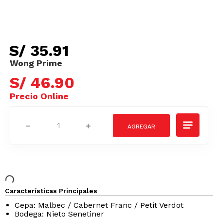
S/
35
.
91
S/
46
.
90
－
＋
Características Principales
Cepa: Malbec / Cabernet Franc / Petit Verdot
Bodega: Nieto Senetiner
Región: Luján de Cuyo, Valle de Uco