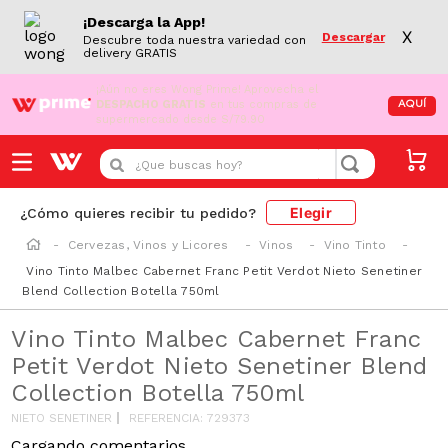
¡Descarga la App!
X
Descargar
Descubre toda nuestra variedad con
delivery GRATIS
¡Aún no eres Wong Prime!
Aprovecha el
DESPACHO GRATIS
en tus compras de
AQUÍ
supermercado desde S/79.90
¿Que buscas hoy?
Elegir
¿Cómo quieres recibir tu pedido?
Cervezas, Vinos y Licores
Vinos
Vino Tinto
Vino Tinto Malbec Cabernet Franc Petit Verdot Nieto Senetiner
Blend Collection Botella 750ml
Vino Tinto Malbec Cabernet Franc
Petit Verdot Nieto Senetiner Blend
Collection Botella 750ml
NIETO SENETINER
REFERENCIA
:
729373