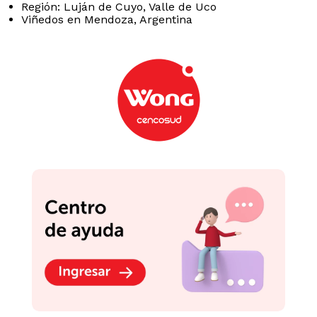
Viñedos en Mendoza, Argentina
Podrían interesarte
-
34 %
-
24 %
Twopack Vino Tinto
Twopack Vino Tinto
Blend Ruffino Chianti
Malbec Cabernet
Botella 750ml
Escorihuela Gascón
Botella 750ml
S/
122
.
00
S/
99
.
90
S/
185.80
S/
131.80