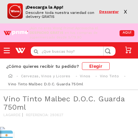
¡Descarga la App!
X
Descargar
Descubre toda nuestra variedad con
delivery GRATIS
¡Aún no eres Wong Prime!
Aprovecha el
DESPACHO GRATIS
en tus compras de
AQUÍ
supermercado desde S/79.90
¿Que buscas hoy?
Elegir
¿Cómo quieres recibir tu pedido?
Cervezas, Vinos y Licores
Vinos
Vino Tinto
Vino Tinto Malbec D.O.C. Guarda 750ml
Vino Tinto Malbec D.O.C. Guarda
750ml
LAGARDE
REFERENCIA
:
293627