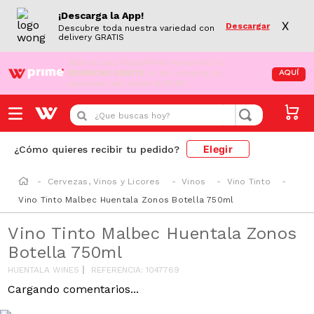
¡Descarga la App!
X
Descargar
Descubre toda nuestra variedad con
delivery GRATIS
¡Aún no eres Wong Prime!
Aprovecha el
DESPACHO GRATIS
en tus compras de
AQUÍ
supermercado desde S/79.90
¿Que buscas hoy?
Elegir
¿Cómo quieres recibir tu pedido?
Cervezas, Vinos y Licores
Vinos
Vino Tinto
Vino Tinto Malbec Huentala Zonos Botella 750ml
Vino Tinto Malbec Huentala Zonos
Botella 750ml
HUENTALA WINES
REFERENCIA
:
1047769
Cargando comentarios...