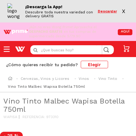
¡Descarga la App!
X
Descargar
Descubre toda nuestra variedad con
delivery GRATIS
¡Aún no eres Wong Prime!
Aprovecha el
DESPACHO GRATIS
en tus compras de
AQUÍ
supermercado desde S/79.90
¿Que buscas hoy?
Elegir
¿Cómo quieres recibir tu pedido?
Cervezas, Vinos y Licores
Vinos
Vino Tinto
Vino Tinto Malbec Wapisa Botella 750ml
Vino Tinto Malbec Wapisa Botella
750ml
WAPISA
REFERENCIA
:
973310
-
25 %