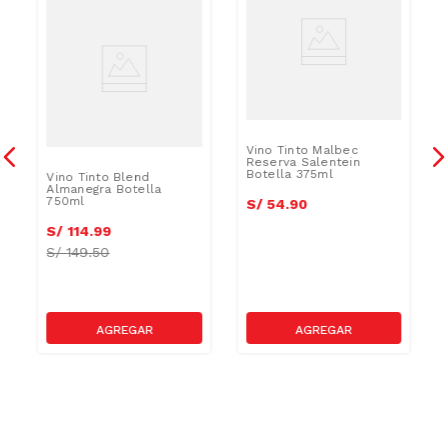
Vino Tinto Malbec
Reserva Salentein
Botella 375ml
Vino Tinto Blend
a
Almanegra Botella
750ml
S/
54
.
90
S/
114
.
99
S/
149.50