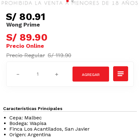
S/
80
.
91
S/
89
.
90
S/
119
.
90
－
＋
Características Principales
Cepa: Malbec
Bodega: Wapisa
Finca Los Acantilados, San Javier
Origen: Argentina