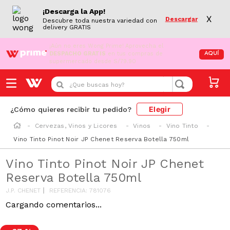
¡Descarga la App!
X
Descargar
Descubre toda nuestra variedad con
delivery GRATIS
¡Aún no eres Wong Prime!
Aprovecha el
DESPACHO GRATIS
en tus compras de
AQUÍ
supermercado desde S/79.90
¿Que buscas hoy?
Elegir
¿Cómo quieres recibir tu pedido?
Cervezas, Vinos y Licores
Vinos
Vino Tinto
Vino Tinto Pinot Noir JP Chenet Reserva Botella 750ml
Vino Tinto Pinot Noir JP Chenet
Reserva Botella 750ml
J.P. CHENET
REFERENCIA
:
781076
Cargando comentarios...