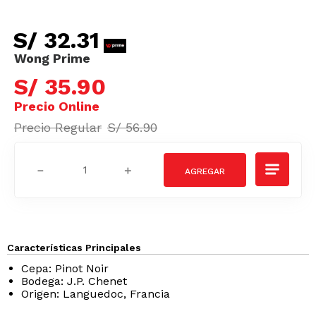
S/
32
.
31
S/
35
.
90
S/
56
.
90
－
＋
Características Principales
Cepa: Pinot Noir
Bodega: J.P. Chenet
Origen: Languedoc, Francia