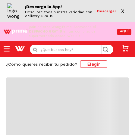
¡Descarga la App!
X
Descargar
Descubre toda nuestra variedad con
delivery GRATIS
¡Aún no eres Wong Prime!
Aprovecha el
DESPACHO GRATIS
en tus compras de
AQUÍ
supermercado desde S/79.90
Cargando comentarios...
¿Que buscas hoy?
Elegir
¿Cómo quieres recibir tu pedido?