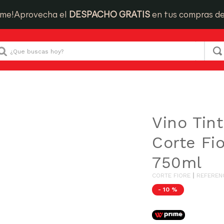
ime!
Aprovecha el
DESPACHO GRATIS
en tus compras d
Que buscas hoy?
Vino Tinto Primitivo Corte Fiore Botella 750ml
Vino Tint
Corte Fio
750ml
CORTE FIORE
REFEREN
-
10 %