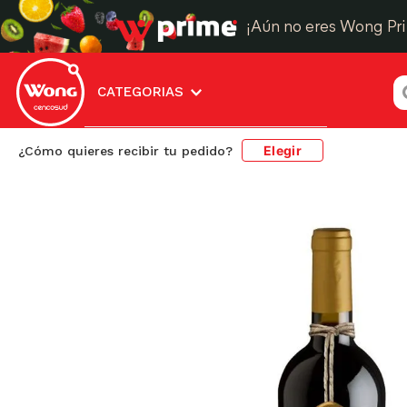
¡Aún no eres Wong Pr
¿
CATEGORIAS
Elegir
¿Cómo quieres recibir tu pedido?
Cervezas, Vinos y Licores
Vinos
Vino Tinto