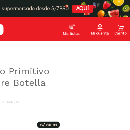
e supermercado desde S/79.90
AQUÍ
o Primitivo
re Botella
CIA
:
1047765