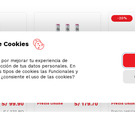
Podrían interesarte
-
20 %
e Cookies
or mejorar tu experiencia de
ección de tus datos personales. En
 tipos de cookies las Funcionales y
n ¿consiente el uso de las cookies?
into
Pack x3 Vino Tinto
Vino Tint
ignon
Tempranillo Marqués de
Sauvigno
scón
Riscal Botella 750ml
Bosquet G
750ml
S/
99
.
90
S/
179
.
70
Precio Online
Precio Onli
S/
131.80
Precio regul