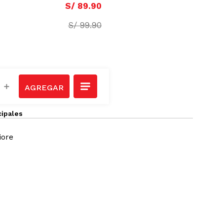
S/
80
.
91
S/
89
.
90
S/
99
.
90
＋
cipales
iore