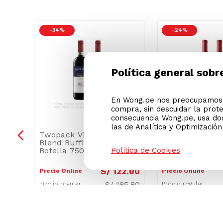
-
34 %
-
24 %
Política general sobr
En Wong.pe nos preocupamos p
compra, sin descuidar la prot
consecuencia Wong.pe, usa dos
las de Analítica y Optimizació
Política de Cookies
Twopack Vino Tinto
Twopack Vino T
e
Blend Ruffino Chianti
Cabernet Sauv
lla
Botella 750ml
Escorihuela Ga
Botella 750ml
9
.
90
S/
122
.
00
Precio Online
Precio Online
S/
185.80
Precio regular
Precio regular