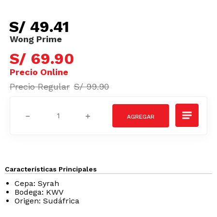
S/
49
.
41
S/
69
.
90
S/
99
.
90
－
＋
Características Principales
Cepa: Syrah
Bodega: KWV
Origen: Sudáfrica