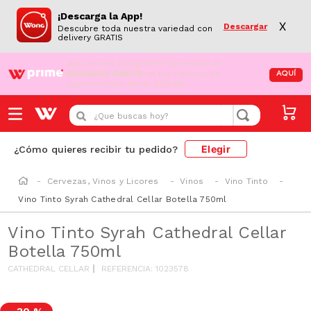
¡Descarga la App!
X
Descargar
Descubre toda nuestra variedad con
delivery GRATIS
¡Aún no eres Wong Prime!
Aprovecha el
DESPACHO GRATIS
en tus compras de
AQUÍ
supermercado desde S/79.90
¿Que buscas hoy?
Elegir
¿Cómo quieres recibir tu pedido?
Cervezas, Vinos y Licores
Vinos
Vino Tinto
Vino Tinto Syrah Cathedral Cellar Botella 750ml
Vino Tinto Syrah Cathedral Cellar
Botella 750ml
CATHEDRAL CELLAR
REFERENCIA
:
1023578