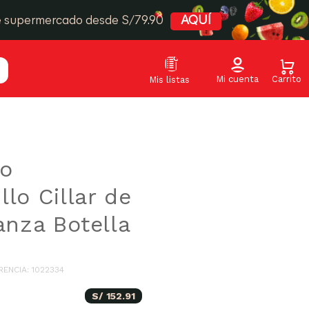
e supermercado desde S/79.90
AQUÍ
to
lo Cillar de
anza Botella