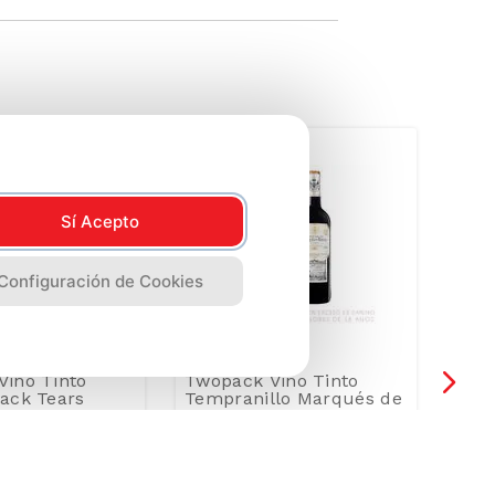
-
1
Sí Acepto
Configuración de Cookies
ino Tinto
Twopack Vino Tinto
Vino
ack Tears
Tempranillo Marqués de
Bote
ella 750ml
Riscal Reserva Botella