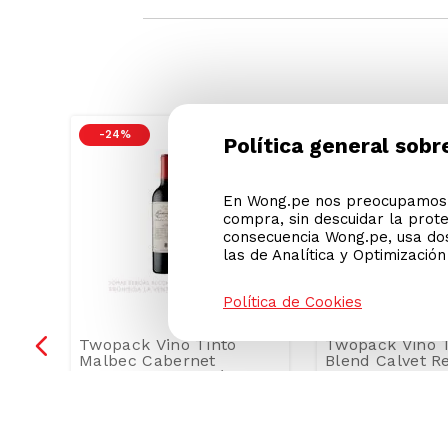
Ver condiciones de promociones
Política general sobr
-
24 %
-
33 %
En Wong.pe nos preocupamos p
compra, sin descuidar la prot
consecuencia Wong.pe, usa dos
las de Analítica y Optimizació
Política de Cookies
re
Twopack Vino Tinto
Twopack Vino T
iz
Malbec Cabernet
Blend Calvet R
Escorihuela Gascón
Botella 750ml