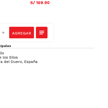
RENCIA
:
1022334
S/
152
.
91
S/
169
.
90
＋
cipales
llo
e los Silos
ra del Duero, España