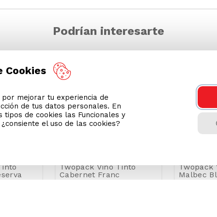
Podrían interesarte
e Cookies
-
50 %
-
10 %
or mejorar tu experiencia de
ección de tus datos personales. En
 tipos de cookies las Funcionales y
n ¿consiente el uso de las cookies?
into
Twopack Vino Tinto
Twopack V
eserva
Cabernet Franc
Malbec Bl
Pequeñas Producciones
Tapiz Bot