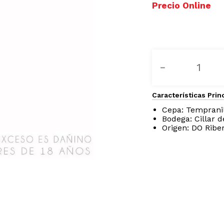
CILLAR DE SILOS
REFE
－
Características Prin
Cepa: Temprani
Bodega: Cillar d
Origen: DO Ribe