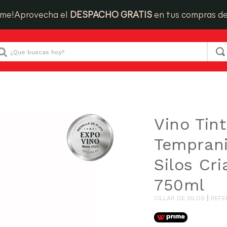
ime!
Aprovecha el
DESPACHO GRATIS
en tus compras d
Que buscas hoy?
Vino Tinto Tempranillo Cillar de Silos Crianza Botella 750ml
Vino Tin
Tempranil
Silos Cri
750ml