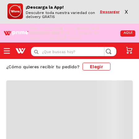
¡Descarga la App!
X
Descargar
Descubre toda nuestra variedad con
delivery GRATIS
¡Aún no eres Wong Prime!
Aprovecha el
DESPACHO GRATIS
en tus compras de
AQUÍ
supermercado desde S/79.90
Cargando comentarios...
¿Que buscas hoy?
Elegir
¿Cómo quieres recibir tu pedido?