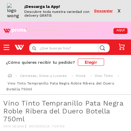
¡Descarga la App!
X
Descargar
Descubre toda nuestra variedad con
delivery GRATIS
¡Aún no eres Wong Prime!
Aprovecha el
DESPACHO GRATIS
en tus compras de
AQUÍ
supermercado desde S/79.90
¿Que buscas hoy?
Elegir
¿Cómo quieres recibir tu pedido?
Cervezas, Vinos y Licores
Vinos
Vino Tinto
Vino Tinto Tempranillo Pata Negra Roble Ribera del Duero
Botella 750ml
Vino Tinto Tempranillo Pata Negra
Roble Ribera del Duero Botella
750ml
PATA NEGRA
REFERENCIA
:
704789