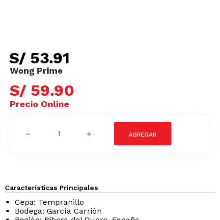
S/
53
.
91
S/
59
.
90
－
＋
Características Principales
Cepa: Tempranillo
Bodega: García Carrión
Región: Ribera del Duero, España