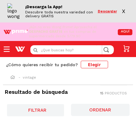
¡Descarga la App!
X
Descargar
Descubre toda nuestra variedad con
delivery GRATIS
¡Aún no eres Wong Prime!
Aprovecha el
DESPACHO GRATIS
en tus compras de
AQUÍ
supermercado desde S/79.90
¿Que buscas hoy?
Elegir
¿Cómo quieres recibir tu pedido?
vintage
Resultado de búsqueda
15
PRODUCTOS
FILTRAR
-
13 %