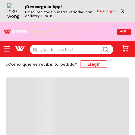
¡Descarga la App!
X
Descargar
Descubre toda nuestra variedad con
delivery GRATIS
¡Aún no eres Wong Prime!
Aprovecha el
DESPACHO GRATIS
en tus compras de
AQUÍ
supermercado desde S/79.90
Cargando comentarios...
¿Que buscas hoy?
Elegir
¿Cómo quieres recibir tu pedido?