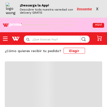
Resultado de búsqueda
¡Descarga la App!
PRODUCTOS
X
Descargar
Descubre toda nuestra variedad con
delivery GRATIS
¡Aún no eres Wong Prime!
Aprovecha el
DESPACHO GRATIS
en tus compras de
AQUÍ
supermercado desde S/79.90
¿Que buscas hoy?
Elegir
¿Cómo quieres recibir tu pedido?