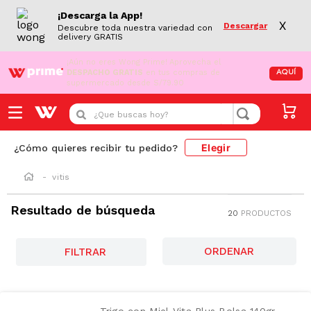
¡Descarga la App!
X
Descargar
Descubre toda nuestra variedad con
delivery GRATIS
¡Aún no eres Wong Prime!
Aprovecha el
DESPACHO GRATIS
en tus compras de
AQUÍ
supermercado desde S/79.90
¿Que buscas hoy?
Elegir
¿Cómo quieres recibir tu pedido?
vitis
Resultado de búsqueda
20
PRODUCTOS
AZUCAR
FILTRAR