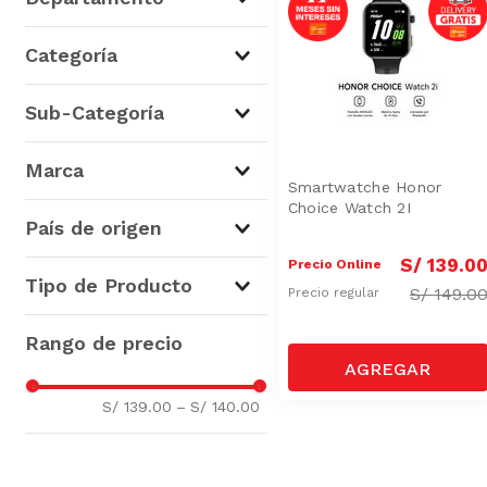
Tecnología
(
1
)
Categoría
Telefonía
(
1
)
Sub-Categoría
Celulares y Smartphones
(
1
)
Marca
Smartwatche Honor
Choice Watch 2I
Honor
(
1
)
País de origen
S/
139
.
0
Precio Online
China
(
1
)
Tipo de Producto
S/
149.0
Precio regular
Smartwatches
(
1
)
S/ 139.00
–
S/ 140.00