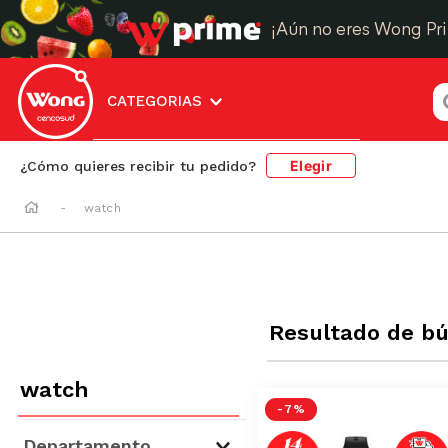
¡Aún no eres Wong Pr
¿
CATEGORIAS
Elegir
¿Cómo quieres recibir tu pedido?
watch
Resultado de b
watch
-
7 %
Departamento