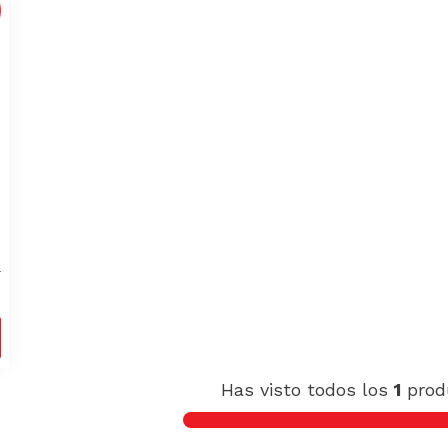
0
0
Has visto todos los
1
prod