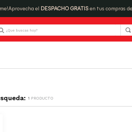
ime!
Aprovecha el
DESPACHO GRATIS
en tus compras d
Que buscas hoy?
úsqueda:
1
PRODUCTO