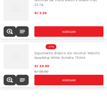
Gomitas de Fruta Welch's Mixed Fruit
22.7g
S/
3
.
20
AZUCAR
-
17 %
Espumante Blanco Sin Alcohol Welch's
Sparkling White Botella 750ml
S/
24
.
90
S/
29.90