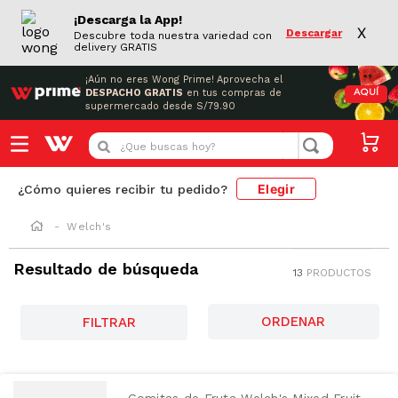
¡Descarga la App!
X
Descargar
Descubre toda nuestra variedad con
delivery GRATIS
¡Aún no eres Wong Prime!
Aprovecha el
DESPACHO GRATIS
en tus compras de
AQUÍ
supermercado desde S/79.90
¿Que buscas hoy?
Elegir
¿Cómo quieres recibir tu pedido?
Welch's
Resultado de búsqueda
13
PRODUCTOS
AZUCAR
FILTRAR