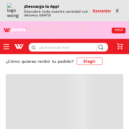
¡Descarga la App!
X
Descargar
Descubre toda nuestra variedad con
delivery GRATIS
¡Aún no eres Wong Prime!
Aprovecha el
DESPACHO GRATIS
en tus compras de
AQUÍ
supermercado desde S/79.90
Cargando comentarios...
¿Que buscas hoy?
Elegir
¿Cómo quieres recibir tu pedido?