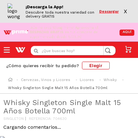
¡Descarga la App!
X
Descargar
Descubre toda nuestra variedad con
delivery GRATIS
¡Aún no eres Wong Prime!
Aprovecha el
DESPACHO GRATIS
en tus compras de
AQUÍ
supermercado desde S/79.90
¿Que buscas hoy?
Elegir
¿Cómo quieres recibir tu pedido?
Cervezas, Vinos y Licores
Licores
Whisky
Whisky Singleton Single Malt 15 Años Botella 700ml
Whisky Singleton Single Malt 15
Años Botella 700ml
SINGLETON
REFERENCIA
:
704630
Cargando comentarios...