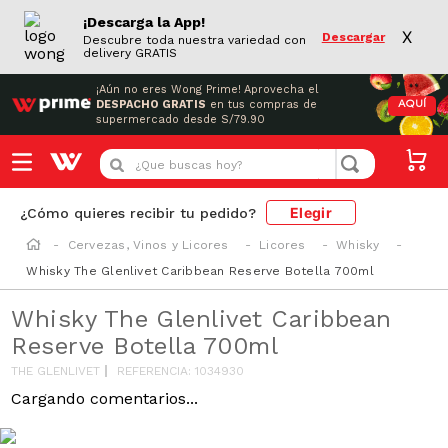
¡Descarga la App!
X
Descargar
Descubre toda nuestra variedad con
delivery GRATIS
¡Aún no eres Wong Prime!
Aprovecha el
DESPACHO GRATIS
en tus compras de
AQUÍ
supermercado desde S/79.90
¿Que buscas hoy?
Elegir
¿Cómo quieres recibir tu pedido?
Cervezas, Vinos y Licores
Licores
Whisky
Whisky The Glenlivet Caribbean Reserve Botella 700ml
Whisky The Glenlivet Caribbean
Reserve Botella 700ml
THE GLENLIVET
REFERENCIA
:
1034930
Cargando comentarios...