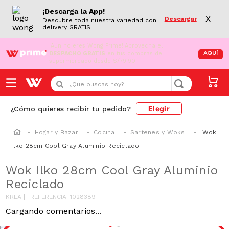
¡Descarga la App!
X
Descargar
Descubre toda nuestra variedad con
delivery GRATIS
¡Aún no eres Wong Prime!
Aprovecha el
DESPACHO GRATIS
en tus compras de
AQUÍ
supermercado desde S/79.90
¿Que buscas hoy?
Elegir
¿Cómo quieres recibir tu pedido?
Hogar y Bazar
Cocina
Sartenes y Woks
Wok
Ilko 28cm Cool Gray Aluminio Reciclado
Wok Ilko 28cm Cool Gray Aluminio
Reciclado
KREA
REFERENCIA
:
1028389
Cargando comentarios...