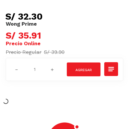
S/
32
.
30
S/
35
.
91
S/
39
.
90
－
＋
Podrían interesarte