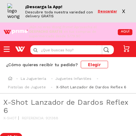
¡Descarga la App!
X
Descargar
Descubre toda nuestra variedad con
delivery GRATIS
¡Aún no eres Wong Prime!
Aprovecha el
DESPACHO GRATIS
en tus compras de
AQUÍ
supermercado desde S/79.90
¿Que buscas hoy?
Elegir
¿Cómo quieres recibir tu pedido?
La Juguetería
Juguetes Infantiles
Pistolas de Juguete
X-Shot Lanzador de Dardos Reflex 6
X-Shot Lanzador de Dardos Reflex
6
X-SHOT
REFERENCIA
:
921388