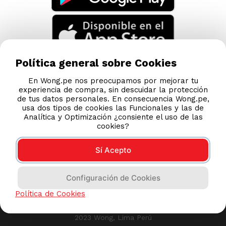
TAMBIÉN TE PUEDE INTERESAR
Nuestras Tiendas
Consultas y Sugerencias
Teléfonos
Política general sobre Cookies
Revisa tu boleta
En Wong.pe nos preocupamos por mejorar tu
experiencia de compra, sin descuidar la protección
Políticas de Privacidad
de tus datos personales. En consecuencia Wong.pe,
Términos y Condiciones
usa dos tipos de cookies las Funcionales y las de
Analítica y Optimización ¿consiente el uso de las
Legales
cookies?
Código de Ética
Sí Acepto
AYUDA CALLCENTER
Configuración de Cookies
(511) 613-8888
Política de Cookies