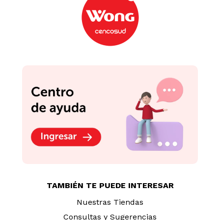
-
35 %
-
28 %
Lanzador con Animales
lanzador Nerf N Series
Happy Line Surtido
Duo Pack
S/
12
.
90
S/
50
.
31
S/
19.90
S/
69.90