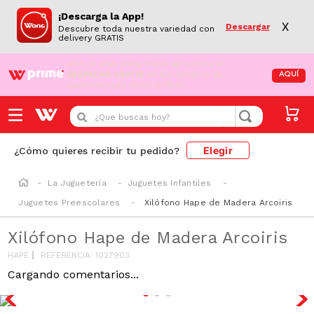
¡Descarga la App!
X
Descargar
Descubre toda nuestra variedad con
delivery GRATIS
¡Aún no eres Wong Prime!
Aprovecha el
DESPACHO GRATIS
en tus compras de
AQUÍ
supermercado desde S/79.90
¿Que buscas hoy?
Elegir
¿Cómo quieres recibir tu pedido?
La Juguetería
Juguetes Infantiles
Juguetes Preescolares
Xilófono Hape de Madera Arcoiris
Xilófono Hape de Madera Arcoiris
HAPE
REFERENCIA
:
1027903
Cargando comentarios...