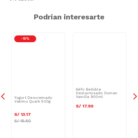
Podrían interesarte
-
15 %
Kéfir Bebible
Deslactosado Duman
Vainilla 900ml
Yogurt Descremado
n
Vakimu Quark 500g
S/
17
.
90
S/
13
.
17
S/
15.50