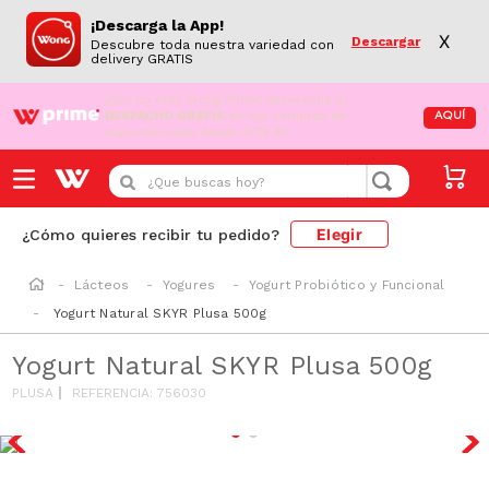
¡Descarga la App!
X
Descargar
Descubre toda nuestra variedad con
delivery GRATIS
¡Aún no eres Wong Prime!
Aprovecha el
DESPACHO GRATIS
en tus compras de
AQUÍ
supermercado desde S/79.90
¿Que buscas hoy?
Elegir
¿Cómo quieres recibir tu pedido?
Lácteos
Yogures
Yogurt Probiótico y Funcional
Yogurt Natural SKYR Plusa 500g
Yogurt Natural SKYR Plusa 500g
PLUSA
REFERENCIA
:
756030