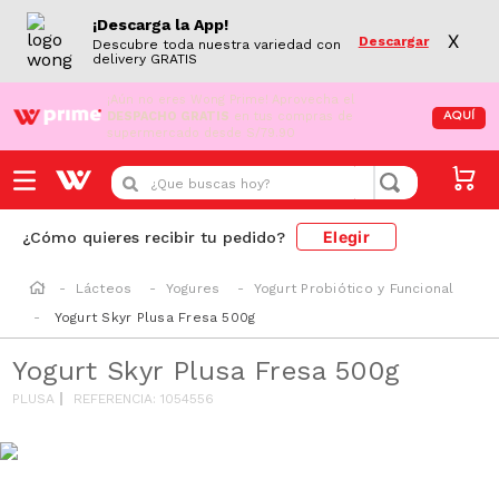
¡Descarga la App!
X
Descargar
Descubre toda nuestra variedad con
delivery GRATIS
¡Aún no eres Wong Prime!
Aprovecha el
DESPACHO GRATIS
en tus compras de
AQUÍ
supermercado desde S/79.90
¿Que buscas hoy?
Elegir
¿Cómo quieres recibir tu pedido?
Lácteos
Yogures
Yogurt Probiótico y Funcional
Yogurt Skyr Plusa Fresa 500g
Yogurt Skyr Plusa Fresa 500g
PLUSA
REFERENCIA
:
1054556