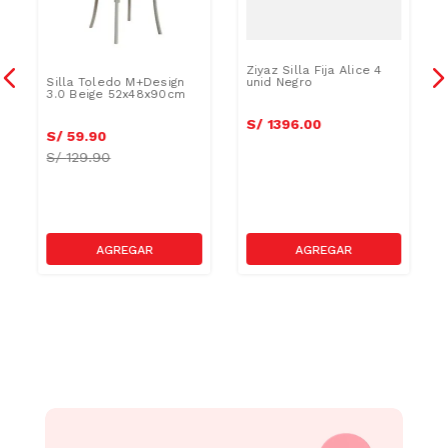
Ziyaz Silla Fija Alice 4
Silla Toledo M+Design
o
unid Negro
3.0 Beige 52x48x90cm
S/
1396
.
00
S/
59
.
90
S/
129.90