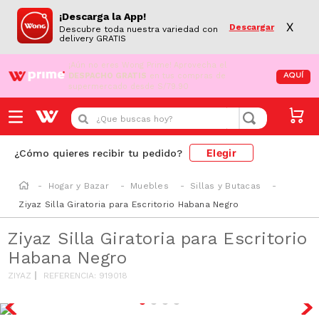
¡Descarga la App!
X
Descargar
Descubre toda nuestra variedad con
delivery GRATIS
¡Aún no eres Wong Prime!
Aprovecha el
DESPACHO GRATIS
en tus compras de
AQUÍ
supermercado desde S/79.90
¿Que buscas hoy?
Elegir
¿Cómo quieres recibir tu pedido?
Hogar y Bazar
Muebles
Sillas y Butacas
Ziyaz Silla Giratoria para Escritorio Habana Negro
Ziyaz Silla Giratoria para Escritorio
Habana Negro
ZIYAZ
REFERENCIA
:
919018